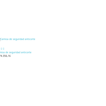
misa de seguridad anticorte
74.356,16