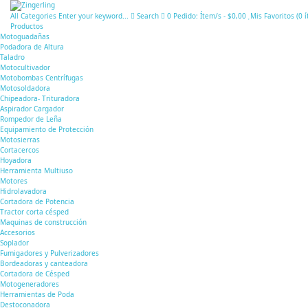
All Categories
Enter your keyword...
Search
0
Pedido:
Ítem/s
-
$0,00
Mis Favoritos (
0
Productos
Motoguadañas
Podadora de Altura
Taladro
Motocultivador
Motobombas Centrífugas
Motosoldadora
Chipeadora- Trituradora
Aspirador Cargador
Rompedor de Leña
Equipamiento de Protección
Motosierras
Cortacercos
Hoyadora
Herramienta Multiuso
Motores
Hidrolavadora
Cortadora de Potencia
Tractor corta césped
Maquinas de construcción
Accesorios
Soplador
Fumigadores y Pulverizadores
Bordeadoras y canteadora
Cortadora de Césped
Motogeneradores
Herramientas de Poda
Destoconadora