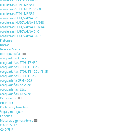
otosierra STIHL MS 210/250
otosierras STIHL MS 361
otosierras STIHL MS 290/360
otosierras STIHL MS 381
otosierras HUSQVARNA 365
otosierras HUSQVARNA 61/268
otosierras HUSQVARNA 137/142
otosierras HUSQVARNA 340
otosierras HUSQVARNA 51/55
Pistones
Barras
Grasa y Aceite
Motoguadañas
otoguadaña GT-22
otoguadañas STIHL FS 450
otoguadañas STIHL FS 38/55
otoguadañas STIHL FS 120 / FS 85
otoguadañas STIHL FS 280
otoguadaña SRM 4605
otoguadañas de 26cc
otoguadañas 33cc
otoguadañas 43-52cc
Carburación
arburador
Cuchillas y torretas
Soga y manguera
Cadenas
Motores y generadores
X160 5,5 HP
X240 7HP