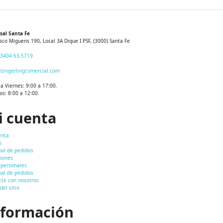
sal Santa Fe
sco Miguens 190, Local 3A Dique I PSF, (3000) Santa Fe
 3404 63-5719
zingerlingcomercial.com
a Viernes: 9:00 a 17:00.
s: 8:00 a 12:00.
i cuenta
enta
o
ial de pedidos
ciones
 personales
ial de pedidos
cte con nosotros
el sitio
nformación