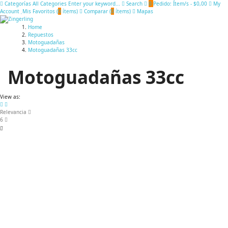
Categorías
All Categories
Enter your keyword...
Search
0
Pedido:
Ítem/s
-
$0,00
My
Account
Mis Favoritos (
0
ítems
)
Comparar (
0
ítems
)
Mapas
Home
Repuestos
Motoguadañas
Motoguadañas 33cc
Motoguadañas 33cc
View as:
Relevancia
6