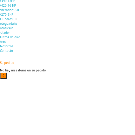
X390 13HP
X420 16 HP
enerador 950
X270 9HP
Cilindros
otoguadaña
otosierra
oplador
Filtros de aire
Aros
Nosotros
Contacto
Su pedido
No hay más ítems en su pedido