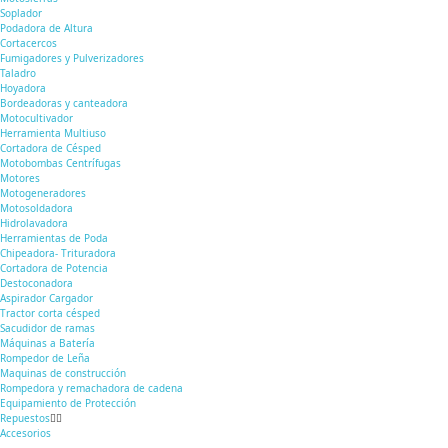
Soplador
Podadora de Altura
Cortacercos
Fumigadores y Pulverizadores
Taladro
Hoyadora
Bordeadoras y canteadora
Motocultivador
Herramienta Multiuso
Cortadora de Césped
Motobombas Centrífugas
Motores
Motogeneradores
Motosoldadora
Hidrolavadora
Herramientas de Poda
Chipeadora- Trituradora
Cortadora de Potencia
Destoconadora
Aspirador Cargador
Tractor corta césped
Sacudidor de ramas
Máquinas a Batería
Rompedor de Leña
Maquinas de construcción
Rompedora y remachadora de cadena
Equipamiento de Protección
Repuestos
Accesorios