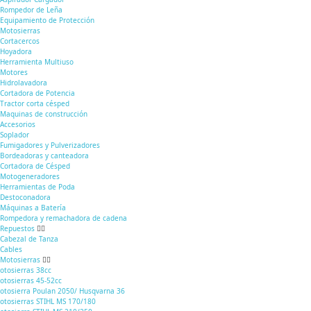
Rompedor de Leña
Equipamiento de Protección
Motosierras
Cortacercos
Hoyadora
Herramienta Multiuso
Motores
Hidrolavadora
Cortadora de Potencia
Tractor corta césped
Maquinas de construcción
Accesorios
Soplador
Fumigadores y Pulverizadores
Bordeadoras y canteadora
Cortadora de Césped
Motogeneradores
Herramientas de Poda
Destoconadora
Máquinas a Batería
Rompedora y remachadora de cadena
Repuestos
Cabezal de Tanza
Cables
Motosierras
otosierras 38cc
otosierras 45-52cc
otosierra Poulan 2050/ Husqvarna 36
otosierras STIHL MS 170/180