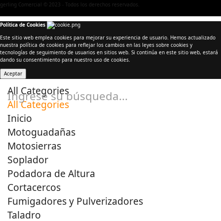
gerling Comercial © 2023 - Todos los derechos reservados.
Política de Cookies
Este sitio web emplea cookies para mejorar su experiencia de usuario. Hemos actualizado
nuestra política de cookies para reflejar los cambios en las leyes sobre cookies y
tecnologías de seguimiento de usuarios en sitios web. Si continúa en este sitio web, estará
dando su consentimiento para nuestro uso de cookies.
Aceptar
All Categories
Ingrese su búsqueda...
All Categories
Inicio
Motoguadañas
Motosierras
Soplador
Podadora de Altura
Cortacercos
Fumigadores y Pulverizadores
Taladro