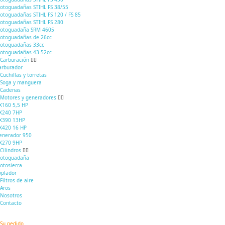
otoguadañas STIHL FS 38/55
otoguadañas STIHL FS 120 / FS 85
otoguadañas STIHL FS 280
otoguadaña SRM 4605
otoguadañas de 26cc
otoguadañas 33cc
otoguadañas 43-52cc
Carburación
arburador
Cuchillas y torretas
Soga y manguera
Cadenas
Motores y generadores
X160 5,5 HP
X240 7HP
X390 13HP
X420 16 HP
enerador 950
X270 9HP
Cilindros
otoguadaña
otosierra
oplador
Filtros de aire
Aros
Nosotros
Contacto
Su pedido