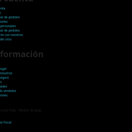
enta
o
ial de pedidos
ciones
 personales
ial de pedidos
cte con nosotros
el sitio
nformación
legal
 nosotros
seguro
as
ades
ás vendidos
ciones