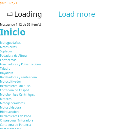
$101.582,21
Loading
Load more
Mostrando 1-12 de 36 item(s)
Inicio
Motoguadañas
Motosierras
Soplador
Podadora de Altura
Cortacercos
Fumigadores y Pulverizadores
Taladro
Hoyadora
Bordeadoras y canteadora
Motocultivador
Herramienta Multiuso
Cortadora de Césped
Motobombas Centrífugas
Motores
Motogeneradores
Motosoldadora
Hidrolavadora
Herramientas de Poda
Chipeadora- Trituradora
Cortadora de Potencia
Destoconadora