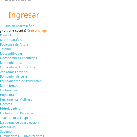
Ingresar
¿Olvidó su contraseña?
¿No tiene cuenta?
Cree una aquí
Productos
Motoguadañas
Podadora de Altura
Taladro
Motocultivador
Motobombas Centrífugas
Motosoldadora
Chipeadora- Trituradora
Aspirador Cargador
Rompedor de Leña
Equipamiento de Protección
Motosierras
Cortacercos
Hoyadora
Herramienta Multiuso
Motores
Hidrolavadora
Cortadora de Potencia
Tractor corta césped
Maquinas de construcción
Accesorios
Soplador
Fumigadores y Pulverizadores