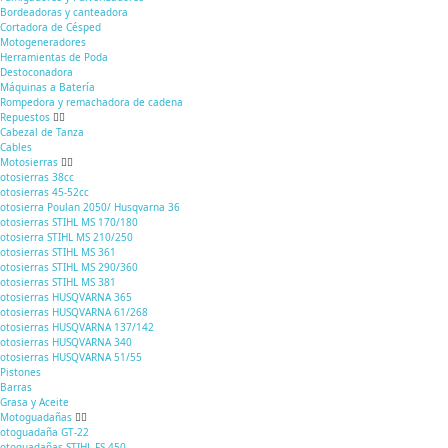
Bordeadoras y canteadora
Cortadora de Césped
Motogeneradores
Herramientas de Poda
Destoconadora
Máquinas a Batería
Rompedora y remachadora de cadena
Repuestos
Cabezal de Tanza
Cables
Motosierras
otosierras 38cc
otosierras 45-52cc
otosierra Poulan 2050/ Husqvarna 36
otosierras STIHL MS 170/180
otosierra STIHL MS 210/250
otosierras STIHL MS 361
otosierras STIHL MS 290/360
otosierras STIHL MS 381
otosierras HUSQVARNA 365
otosierras HUSQVARNA 61/268
otosierras HUSQVARNA 137/142
otosierras HUSQVARNA 340
otosierras HUSQVARNA 51/55
Pistones
Barras
Grasa y Aceite
Motoguadañas
otoguadaña GT-22
otoguadañas STIHL FS 450