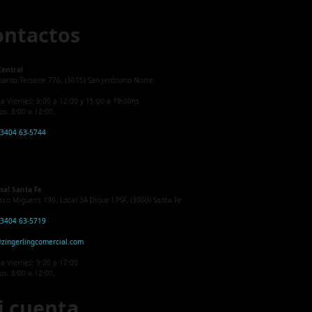
ontactos
Central
uardo Teisaire 776, (3015) San Jerónimo Norte
a Viernes: 8:00 a 12:00 y 15:00 a 19:00hs.
s: 8:00 a 12:00.
 3404 63-5744
sal Santa Fe
sco Miguens 190, Local 3A Dique I PSF, (3000) Santa Fe
 3404 63-5719
zingerlingcomercial.com
a Viernes: 9:00 a 17:00.
s: 8:00 a 12:00.
i cuenta