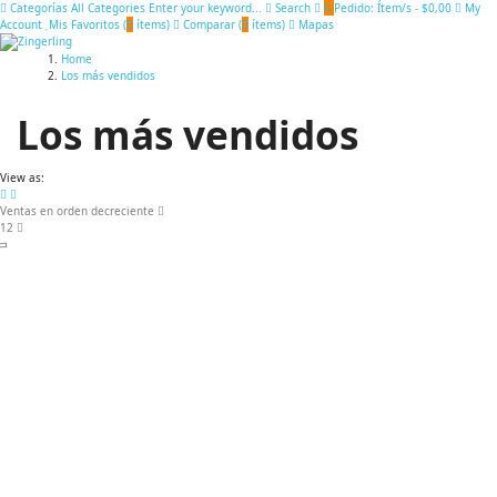
Categorías
All Categories
Enter your keyword...
Search
0
Pedido:
Ítem/s
-
$0,00
My
Account
Mis Favoritos (
0
ítems
)
Comparar (
0
ítems
)
Mapas
Home
Los más vendidos
Los más vendidos
View as:
Ventas en orden decreciente
12