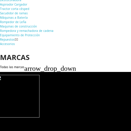
Aspirador Cargador
Tractor corta césped
Sacudidor de ramas
Máquinas a Batería
Rompedor de Leña
Maquinas de construcción
Rompedora y remachadora de cadena
Equipamiento de Protección
Repuestos
Accesorios
MARCAS
arrow_drop_down
Todas las marcas