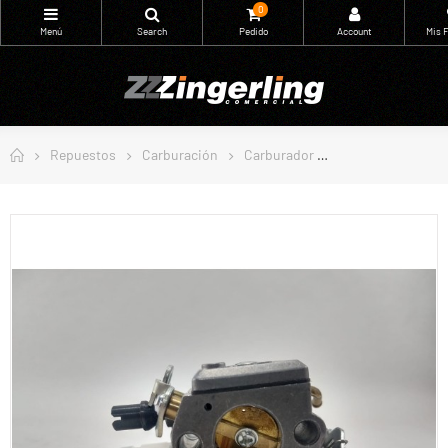
0
Repuestos
Carburación
Carburador
Carburador ZAMA