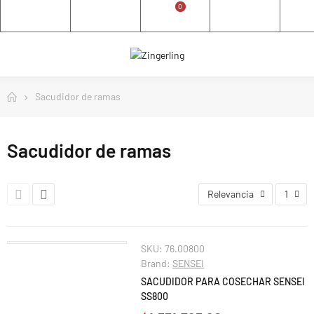
0
Sacudidor de ramas
Sacudidor de ramas
Relevancia
1
SKU:
76.00800
Brand:
SENSEI
SACUDIDOR PARA COSECHAR SENSEI
SS800