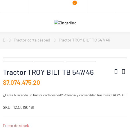
0
Tractor corta césped
Tractor TROY BILT TB 547/46
Tractor TROY BILT TB 547/46
$7.074.475,20
¿Estás buscando un tractor cortacésped? Potencia y confiabilidad tractores TROY-BILT
SKU
123.0190461
Fuera de stock