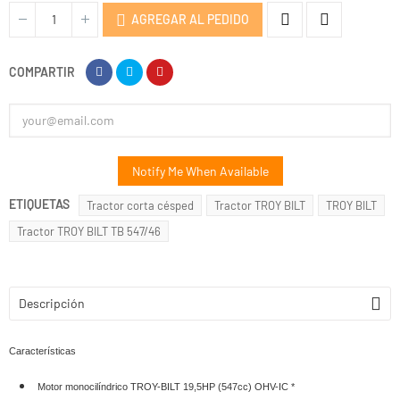
AGREGAR AL PEDIDO
COMPARTIR
Notify Me When Available
ETIQUETAS
Tractor corta césped
Tractor TROY BILT
TROY BILT
Tractor TROY BILT TB 547/46
Descripción
Características
Motor monocilíndrico TROY-BILT 19,5HP (547cc) OHV-IC *