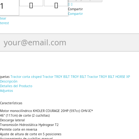
Compartir
Compartir
tear
terest
iquetas
Tractor corta césped
Tractor TROY BILT
TROY BILT
Tractor TROY BILT HORSE XP
Descripción
Detalles del Producto
Adjuntos
Características
Motor monocilíndrico KHOLER COURAGE 20HP (597cc) OHV-IC*
46" (117cm) de corte (2 cuchillas)
Descarga lateral
Transmisión Hidrostática Hydrogear T2
Permite corte en reversa
Ajuste de altura de corte en 5 posiciones
Accionamiento de cuchillas manual