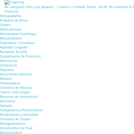
All Categories
Enter your keyword...
Search
0
Pedido:
Ítem/s
-
$0,00
Mis Favoritos (
0
Productos
Motoguadañas
Podadora de Altura
Taladro
Motocultivador
Motobombas Centrífugas
Motosoldadora
Chipeadora- Trituradora
Aspirador Cargador
Rompedor de Leña
Equipamiento de Protección
Motosierras
Cortacercos
Hoyadora
Herramienta Multiuso
Motores
Hidrolavadora
Cortadora de Potencia
Tractor corta césped
Maquinas de construcción
Accesorios
Soplador
Fumigadores y Pulverizadores
Bordeadoras y canteadora
Cortadora de Césped
Motogeneradores
Herramientas de Poda
Destoconadora