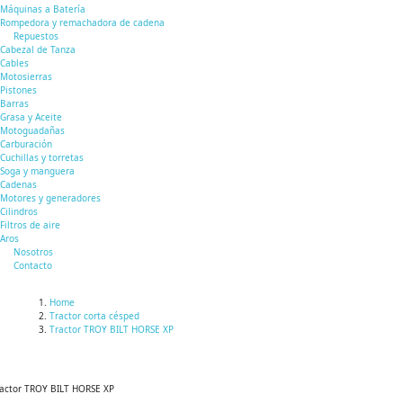
Máquinas a Batería
Rompedora y remachadora de cadena
Repuestos
Cabezal de Tanza
Cables
Motosierras
Pistones
Barras
Grasa y Aceite
Motoguadañas
Carburación
Cuchillas y torretas
Soga y manguera
Cadenas
Motores y generadores
Cilindros
Filtros de aire
Aros
Nosotros
Contacto
Home
Tractor corta césped
Tractor TROY BILT HORSE XP