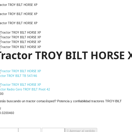
Tractor TROY BILT HORSE 
actor TROY BILT TB 547/46
ctor Radio Cero TROY BILT Pivot 42
,00
stás buscando un tractor cortacésped? Potencia y confiabilidad tractores TROY-BILT
U
3.0200460
Agregar al pedido