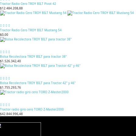
Tractor Radio Cero TROY BILT Pivot 42
$12.484.208,88
Tractor Radio Cero TROY BILT Mustang 54
$0,00
Bolsa Recolectora TROY BILT para tractor 38"
$1.526.342,40
Bolsa Recolectora TROY BILT para Tractor 42" y 46"
$1.755.293,76
Tractor radio giro cero TORO Z-Master2000
$42.844.996,48