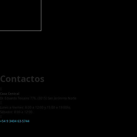
Contactos
Casa Central
Dr. Eduardo Teisaire 776, (3015) San Jerónimo Norte
Lunes a Viernes: 8:00 a 12:00 y 15:00 a 19:00hs.
Sábados: 8:00 a 12:00.
+54 9 3404 63-5744