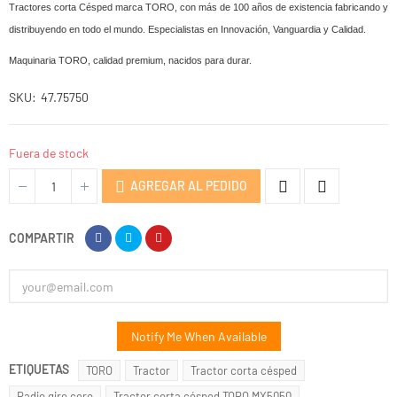
Tractores corta Césped marca TORO, con más de 100 años de existencia fabricando y
distribuyendo en todo el mundo. Especialistas en Innovación, Vanguardia y Calidad.
Maquinaria TORO, calidad premium, nacidos para durar.
SKU
47.75750
Fuera de stock
AGREGAR AL PEDIDO
COMPARTIR
Notify Me When Available
ETIQUETAS
TORO
Tractor
Tractor corta césped
Radio giro cero
Tractor corta césped TORO MX5050